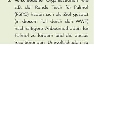
Verschiedene Organisationen wie 
z.B. der Runde Tisch für Palmöl 
(RSPO) haben sich als Ziel gesetzt 
(in diesem Fall durch den WWF) 
nachhaltigere Anbaumethoden für 
Palmöl zu fördern und die daraus 
resultierenden Umweltschäden zu 
mindern. Wenn wir Palmöl mit 
entsprechendem Siegel kaufen, 
unterstützen wir diese 
Organisationen dadurch zumindest 
passiv.
Auch Palmöl erhält man in BIO 
Qualität. Die dafür existierenden 
Plantagen unterliegen strengeren 
Kontrollen und bieten in der Regel 
wesentlich bessere 
Arbeitsbedingungen und Löhne 
für die MItarbeitenden.