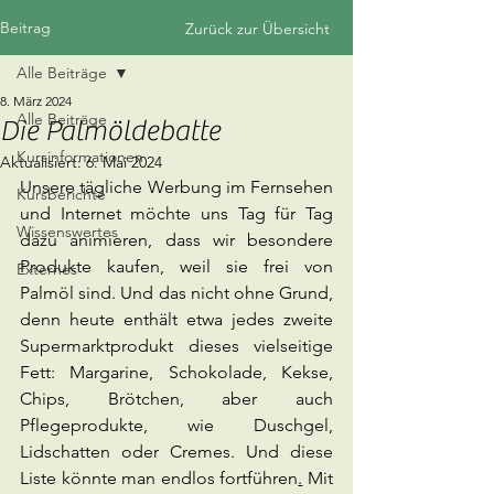
Beitrag
Zurück zur Übersicht
Alle Beiträge
8. März 2024
Alle Beiträge
Die Palmöldebatte
Kursinformationen
Aktualisiert:
6. Mai 2024
Unsere tägliche Werbung im Fernsehen 
Kursberichte
und Internet möchte uns Tag für Tag 
Wissenswertes
dazu animieren, dass wir besondere 
Produkte kaufen, weil sie frei von 
Externes
Palmöl sind. Und das nicht ohne Grund, 
denn heute enthält etwa jedes zweite 
Supermarktprodukt dieses vielseitige 
Fett: Margarine, Schokolade, Kekse, 
Chips, Brötchen, aber auch 
Pflegeprodukte, wie Duschgel, 
Lidschatten oder Cremes. Und diese 
Liste könnte man endlos fortführen
.
 Mit 