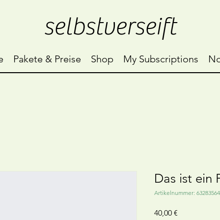
selbstverseift
e
Pakete & Preise
Shop
My Subscriptions
No
Das ist ein
Artikelnummer: 6328356
Preis
40,00 €