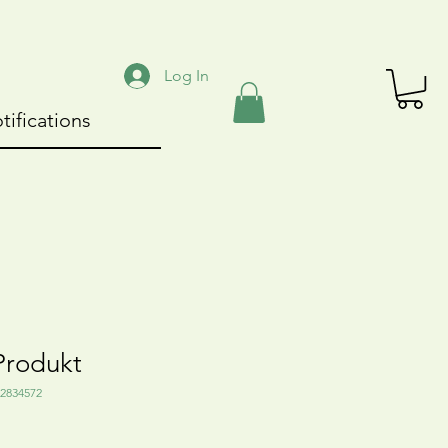
Log In
tifications
 Produkt
42834572